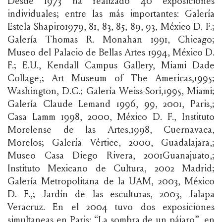
Desde 1973 ha realizado 40 exposiciones
individuales; entre las más importantes: Galería
Estela Shapiro1979, 81, 83, 85, 89, 93, México D. F.;
Galería Thomas R. Monahan 1991, Chicago;
Museo del Palacio de Bellas Artes 1994, México D.
F.; E.U., Kendall Campus Gallery, Miami Dade
Collage,; Art Museum of The Americas,1995;
Washington, D.C.; Galería Weiss-Sori,1995, Miami;
Galería Claude Lemand 1996, 99, 2001, Paris,;
Casa Lamm 1998, 2000, México D. F., Instituto
Morelense de las Artes,1998, Cuernavaca,
Morelos; Galería Vértice, 2000, Guadalajara,;
Museo Casa Diego Rivera, 2001Guanajuato,;
Instituto Mexicano de Cultura, 2002 Madrid;
Galería Metropolitana de la UAM, 2003, México
D. F.,; Jardín de las esculturas, 2003, Jalapa
Veracruz. En el 2004 tuvo dos exposiciones
simultaneas en Paris: “La sombra de un pájaro”, en